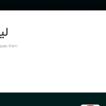
لی
mpare them.