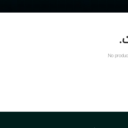
.
No produc