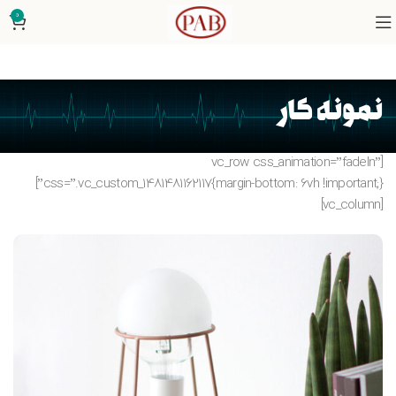
0
نمونه کار
[vc_row css_animation=”fadeIn”
css=”.vc_custom_1481481162117{margin-bottom: 6vh !important;}”]
[vc_column]