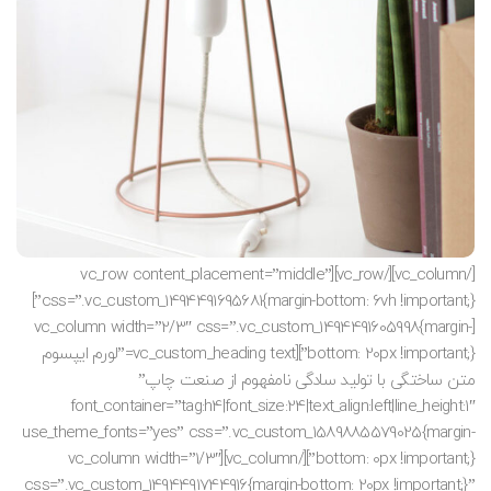
[/vc_column][/vc_row][vc_row content_placement=”middle”
css=”.vc_custom_1494491695681{margin-bottom: 6vh !important;}”]
[vc_column width=”2/3″ css=”.vc_custom_1494491605998{margin-
bottom: 20px !important;}”][vc_custom_heading text=”لورم ایپسوم
متن ساختگی با تولید سادگی نامفهوم از صنعت چاپ”
font_container=”tag:h4|font_size:24|text_align:left|line_height:1″
use_theme_fonts=”yes” css=”.vc_custom_1589885579025{margin-
bottom: 0px !important;}”][/vc_column][vc_column width=”1/3″
css=”.vc_custom_1494491744916{margin-bottom: 20px !important;}”