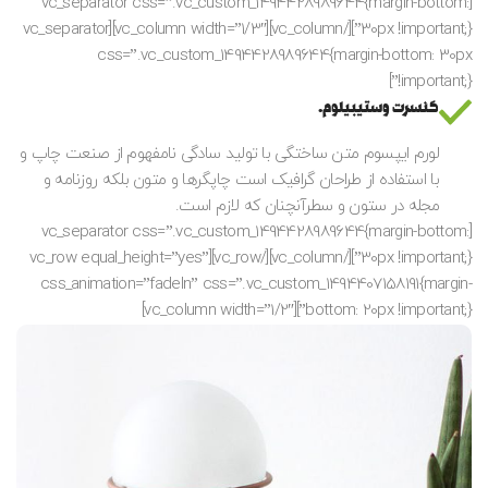
[vc_separator css=”.vc_custom_1494428989644{margin-bottom:
30px !important;}”][/vc_column][vc_column width=”1/3″][vc_separator
css=”.vc_custom_1494428989644{margin-bottom: 30px
!important;}”]
کنسرت وستیبیلوم.
لورم ایپسوم متن ساختگی با تولید سادگی نامفهوم از صنعت چاپ و
با استفاده از طراحان گرافیک است چاپگرها و متون بلکه روزنامه و
مجله در ستون و سطرآنچنان که لازم است.
[vc_separator css=”.vc_custom_1494428989644{margin-bottom:
30px !important;}”][/vc_column][/vc_row][vc_row equal_height=”yes”
css_animation=”fadeIn” css=”.vc_custom_1494407158191{margin-
bottom: 20px !important;}”][vc_column width=”1/2″]