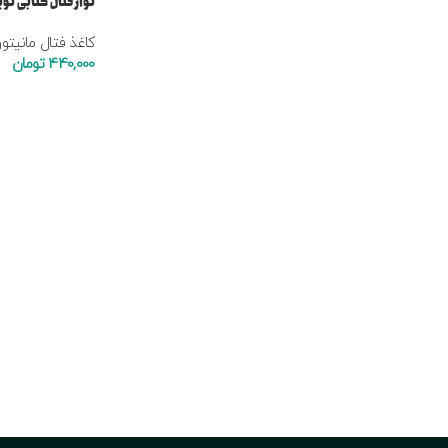
نوار فتال کتابی تویتو 200*151*0
کاغذ فتال مانیتو
440,000
تومان