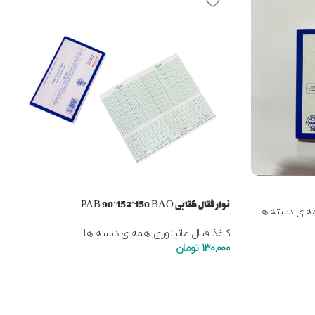
نوار فتال کتابی PAB 90*152*150 BAO
ه ی دسته ها
کاغذ فتال مانیتوری
,
همه ی دسته ها
130,000
تومان