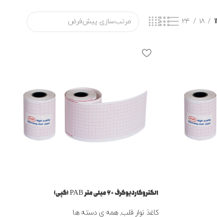
24
18
1
الکتروکاردیوگرف ۶۰ میلی متر PAB (کپی)
کاغذ نوار قلب
,
همه ی دسته ها