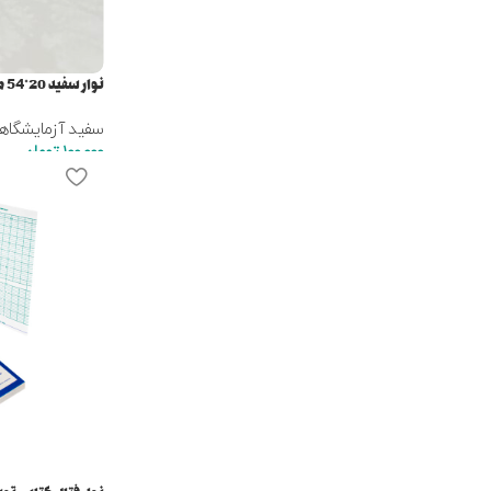
نوار سفید 20*54 میلی متر
سفید آزمایشگاه
100,000
تومان