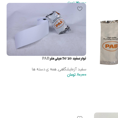
140,000
تومان
نوار سفید 20*50 میلی متر PAB
سفید آزمایشگاهی
,
همه ی دسته ها
80,000
تومان