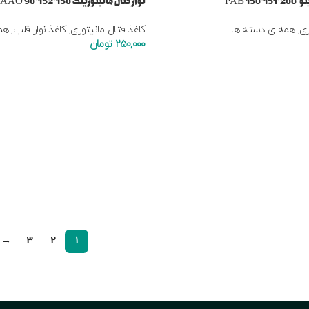
15 PAB
نوار فتال مانیتورینگ 150*152*90 AAO
ری
,
همه ی دسته ها
کاغذ فتال مانیتوری
,
کاغذ نوار قلب
,
هم
250,000
تومان
→
3
2
1