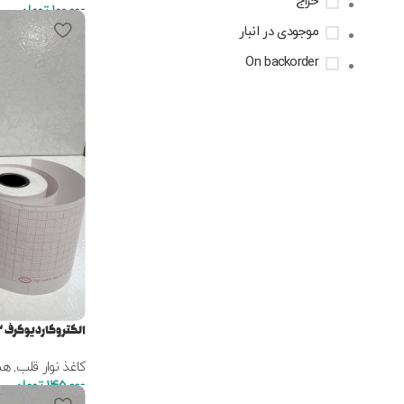
حراج
100,000
تومان
موجودی در انبار
On backorder
الکتروکاردیوگرف ۶۳میلی متر نوار رولی
کاغذ نوار قلب
,
هم
145,000
تومان