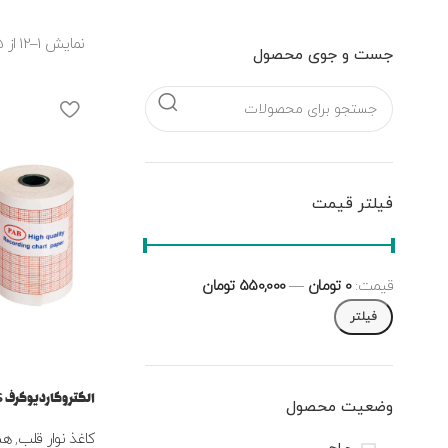
نمایش 1–12 از 25 نتیجه
جست و جوی محصول
فیلتر قیمت
قیمت:
0 تومان
—
550,000 تومان
فیلتر
الکتروکاردیوگرف 56 میلی متر
وضعیت محصول
کاغذ نوار قلب
,
هم