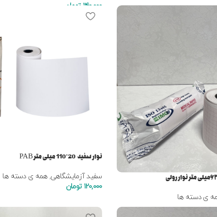
140,000
تومان
نوار سفید 20*110 میلی متر PAB
سفید آزمایشگاهی
,
همه ی دسته ها
120,000
تومان
ه ی دسته ها