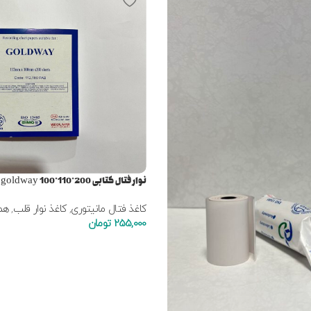
نوار فتال کتابی goldway 100*110*200
کاغذ فتال مانیتوری
,
کاغذ نوار قلب
,
هم
255,000
تومان