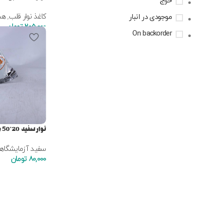
حراج
کاغذ نوار قلب
,
هم
موجودی در انبار
205,000
تومان
On backorder
نوار سفید 20*50 میلی متر PAB
سفید آزمایشگاه
80,000
تومان