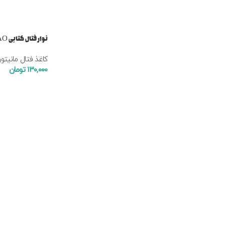
نوار فتال کتابی PAB 90*152*150 BAO
کاغذ فتال مانیتو
130,000
تومان