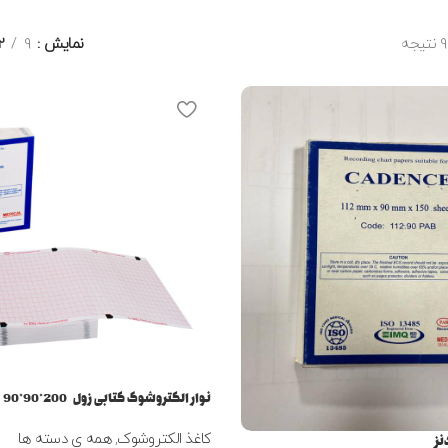
نمایش
9
2
نوار الکتروشوک کتابی زول 200*90*90
کاغذ الکتروشوک
,
همه ی دسته ها
نز