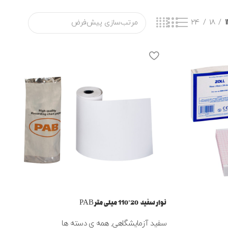
24
18
1
نوار سفید 20*110 میلی متر PAB
سفید آزمایشگاهی
,
همه ی دسته ها