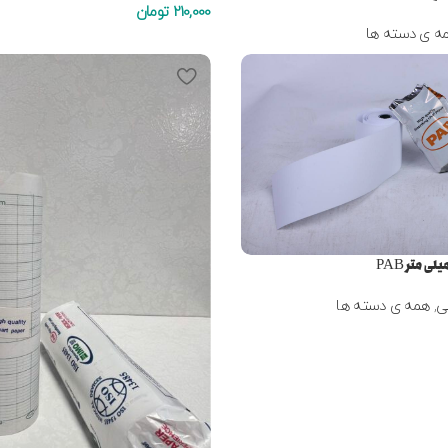
210,000
تومان
ه ی دسته ها
ی
,
همه ی دسته ها