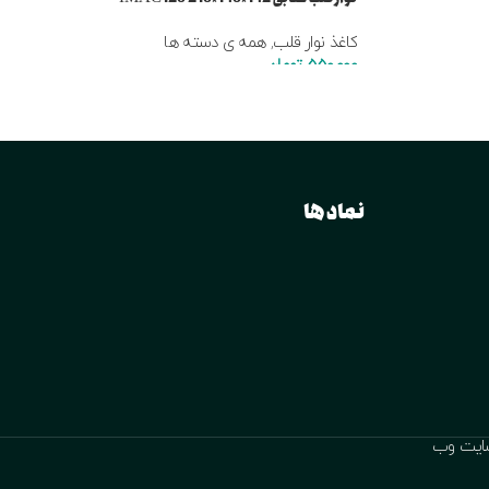
کاغذ نوار قلب
,
همه ی دسته ها
550,000
تومان
نماد ها
ایت وب