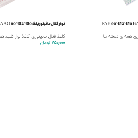
نوار فتال مانیتورینگ 150*152*90 AAO
ری
,
همه ی دسته ها
کاغذ فتال مانیتوری
,
کاغذ نوار قلب
,
هم
250,000
تومان