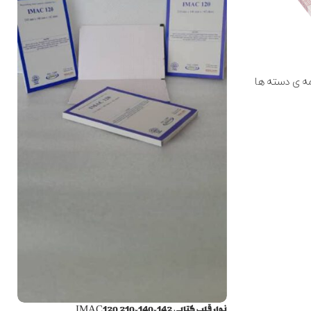
ه ی دسته ها
نوار قلب کتابی IMAC120 210×140×142