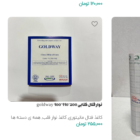
120,000
تومان
نوار فتال کتابی goldway 100*110*200
کاغذ فتال مانیتوری
,
کاغذ نوار قلب
,
همه ی دسته ها
255,000
تومان