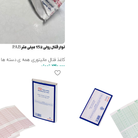
نوار فتال رولی 152 میلی متر PAB
کاغذ فتال مانیتوری
,
همه ی دسته ها
240,000
تومان