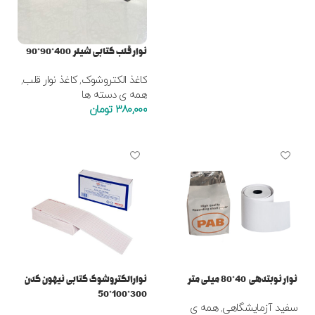
نوار قلب کتابی شیلر 400*90*90
کاغذ الکتروشوک
,
کاغذ نوار قلب
,
همه ی دسته ها
380,000
تومان
افزودن به سبد خرید
نوار نوبتدهی 40*80 میلی متر
نوارالکتروشوک کتابی نیهون کدن
300*100*50
سفید آزمایشگاهی
,
همه ی