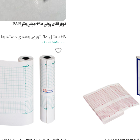
نوار فتال رولی 152 میلی متر PAB
کاغذ فتال مانیتوری
,
همه ی دسته ها
240,000
تومان