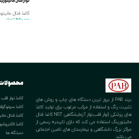
نوار فتال مانیتورینگ 150*152*90
کاغذ فتال مانیتو
250,000
تومان
محصولات
کاغذ نوار قلب
برند PAB از بروز ترین دستگاه های چاپ و روش های
کاغذ سونوگراف
تثبیت رنگ و استفاده از مرکب مرغوب برای تولید کاغذ
های پزشکی (نوار قلب,نوار آزمایشگاهی NST کاغذ فتال
کاغذ فتال مان
مانیتورینگ استفاده می کند که دارای تاییدیه رسمی از
کاغذ الکتروش
مراکز بزرگ دانشگاهی و بیمارستان های تامین اجتماعی
دستگاه ها
می باشد