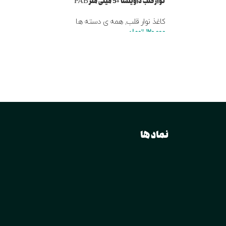
نوار قلب داوینسا 5۰ میلی متر PAB
کاغذ نوار قلب
,
همه ی دسته ها
120,000
تومان
نماد ها