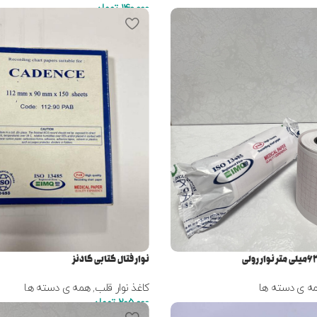
140,000
تومان
نوار فتال کتابی کادنز
ه ی دسته ها
کاغذ نوار قلب
,
همه ی دسته ها
205,000
تومان