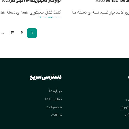
 AAO
نوار فتال مانیتورینگ ۲۱۴ میلی متر PAB
ری
,
کاغذ نوار قلب
,
همه ی دسته ها
کاغذ فتال مانیتوری
,
همه ی دسته ها
340,000
تومان
→
3
2
1
دسترسی سریع
درباره ما
ی
تماس با ما
یتوری
محصولات
وک
مقالات