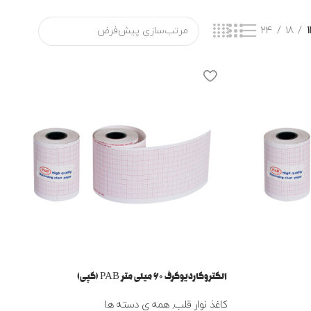
24
18
1
الکتروکاردیوگرف ۶۰ میلی متر PAB (کپی)
کاغذ نوار قلب
,
همه ی دسته ها