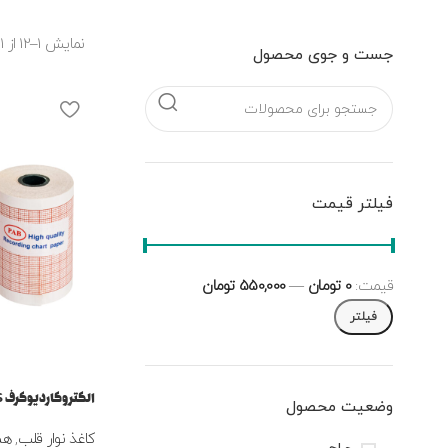
نمایش 1–12 از 31 نتیجه
جست و جوی محصول
فیلتر قیمت
قیمت:
0 تومان
—
550,000 تومان
فیلتر
الکتروکاردیوگرف 56 میلی متر
وضعیت محصول
کاغذ نوار قلب
,
هم