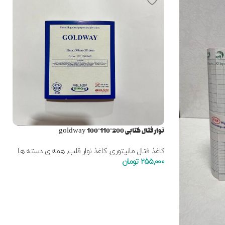
نوار فتال کتابی goldway 100*110*200
کاغذ فتال مانیتوری
,
کاغذ نوار قلب
,
همه ی دسته ها
255,000
تومان