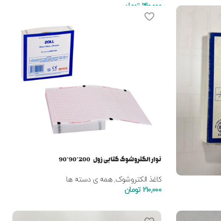
140,000
تومان
نوار الکتروشوک کتابی زول 200*90*90
کاغذ الکتروشوک
,
همه ی دسته ها
210,000
تومان