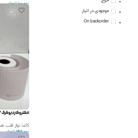
حراج
100,000
تومان
موجودی در انبار
On backorder
الکتروکاردیوگرف ۶۳میلی متر نوار رولی
کاغذ نوار قلب
,
هم
145,000
تومان