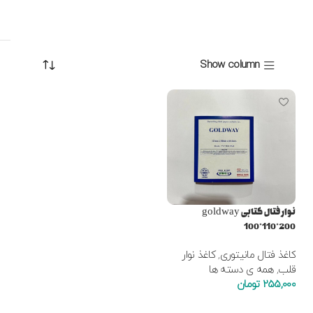
Show column
نوار فتال کتابی goldway
100*110*200
کاغذ فتال مانیتوری
,
کاغذ نوار
قلب
,
همه ی دسته ها
255,000
تومان
افزودن به سبد خرید