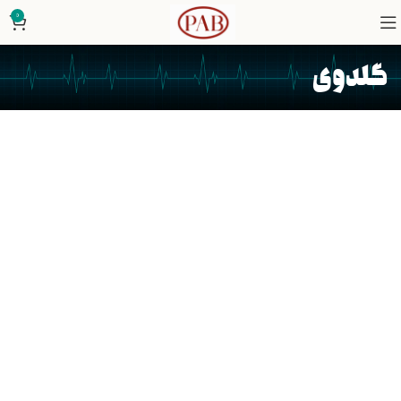
0
گلدوی