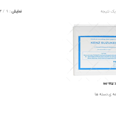
یک نتیجه
نمایش
9
2
ه ی دسته ها