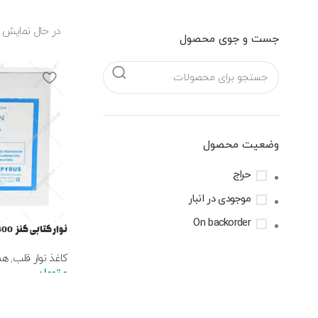
در حال نمایش 
جست و جوی محصول
وضعیت محصول
حراج
موجودی در انبار
On backorder
نوار کتابی کنز 300*112*90
کاغذ نوار قلب
,
هم
0
تومان