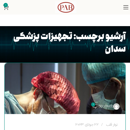
0
آرشیو برچسب: تجهیزات پزشکی
سدان
0
doorweb
نوار قلب
22 جولای 2023