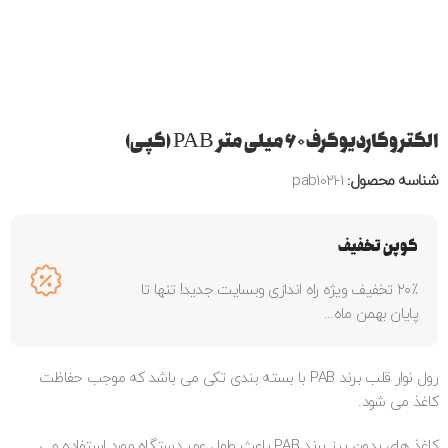
الکتروکاردیوگرف ۶۰ میلی متر PAB (کپی)
شناسه محصول:
pab1021-1
کوپن تخفیف
۲۰٪ تخفیف ویژه راه اندازی وبسایت جدید! تنها تا
پایان بهمن ماه...
رول نوار قلب برند PAB با بسته بندی تکی می باشد که موجب حفاظت
کاغذ می شود.
کاغذ های بدون پرز برند PAB باعث طول عمر دستگاه مورد استفاده می