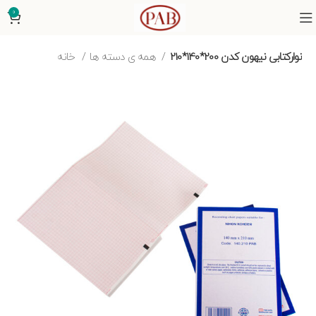
0
نوارکتابی نیهون کدن 200*140*210
همه ی دسته ها
خانه