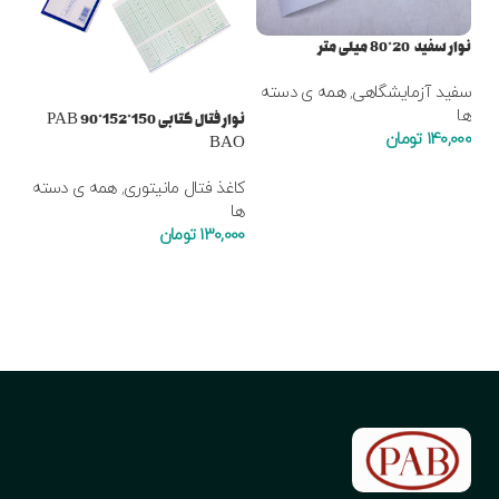
نوار سفید 20*80 میلی متر
سفید آزمایشگاهی
,
همه ی دسته
ها
نوار فتال کتابی PAB 90*152*150
140,000
تومان
AB
BAO
افزودن به سبد خرید
کاغذ فتال مانیتوری
,
همه ی دسته
کاغ
ها
ها
130,000
تومان
000
افزودن به سبد خرید
ا