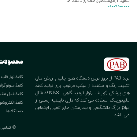
سفید آزمایشگاهی
,
همه ی دسته ها
100,000
تومان
محصولات
کاغذ نوار قلب
برند PAB از بروز ترین دستگاه های چاپ و روش های
کاغذ سونوگراف
تثبیت رنگ و استفاده از مرکب مرغوب برای تولید کاغذ
های پزشکی (نوار قلب,نوار آزمایشگاهی NST کاغذ فتال
کاغذ فتال مان
مانیتورینگ استفاده می کند که دارای تاییدیه رسمی از
کاغذ الکتروش
مراکز بزرگ دانشگاهی و بیمارستان های تامین اجتماعی
دستگاه ها
می باشد
© تمامی حقو