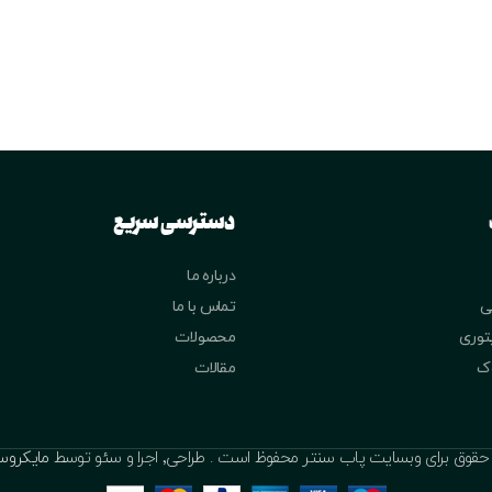
دسترسی سریع
درباره ما
ی
تماس با ما
یتوری
محصولات
وک
مقالات
ق برای وبسایت پاب سنتر محفوظ است . طراحی٬ اجرا و سئو توسط
مایکروس