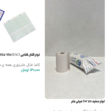
نوار فتال کتابی PAB 90*152*150 BAO
کاغذ فتال مانیتوری
,
همه ی د
130,000
تومان
نوار سفید 20*54 میلی متر