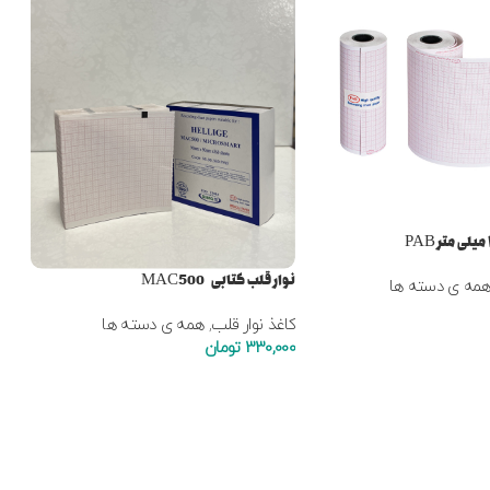
نوا
کا
00
نوار قلب کتابی MAC500
مه ی دسته ها
کاغذ نوار قلب
,
همه ی دسته ها
330,000
تومان