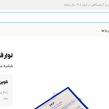
اهی در ایران با 20 سال سابقه
با ما
نوار فتال ک
شناسه م
کوپن 
۲۰٪
ماه...