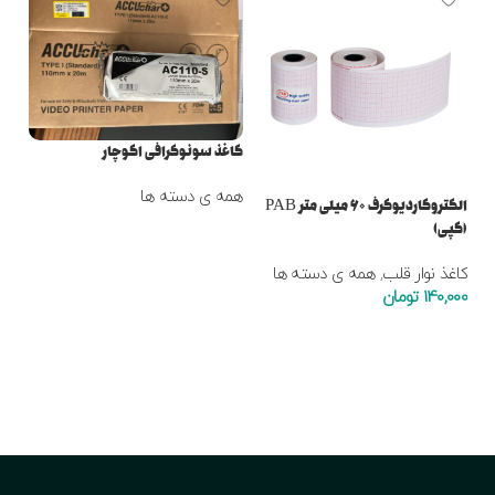
کاغذ سونوگرافی اکوچار
همه ی دسته ها
الکتروکاردیوگرف ۶۰ میلی متر PAB
(کپی)
اطلاعات بیشتر
نوار
کاغذ نوار قلب
,
همه ی دسته ها
کاغ
140,000
تومان
000
افزودن به سبد خرید
ا