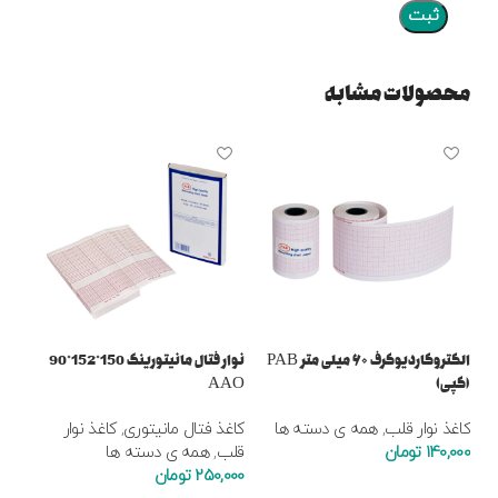
محصولات مشابه
الکتروکاردیوگرف ۶۰ میلی متر PAB
نوار فتال مانیتورینگ 150*152*90
(کپی)
AAO
AB
کاغذ نوار قلب
,
همه ی دسته ها
کاغذ فتال مانیتوری
,
کاغذ نوار
کاغ
140,000
تومان
قلب
,
همه ی دسته ها
ها
250,000
تومان
000
افزودن به سبد خرید